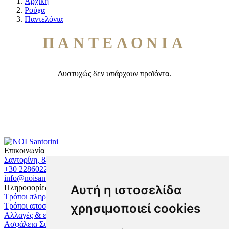
Αρχική
Ρούχα
Παντελόνια
ΠΑΝΤΕΛΌΝΙΑ
Δυστυχώς δεν υπάρχουν προϊόντα.
Επικοινωνία
Σαντορίνη, 84700, Ελλάδα
+30 2286022280
info@noisantorini.com
Αυτή η ιστοσελίδα
Πληροφορίες
Τρόποι πληρωμής
χρησιμοποιεί cookies
Τρόποι αποστολής
Αλλαγές & επιστροφές
Ασφάλεια Συναλλαγών