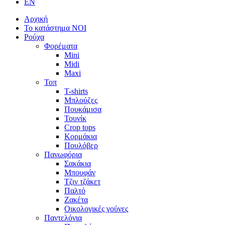
EN
Αρχική
Το κατάστημα NOI
Ρούχα
Φορέματα
Mini
Midi
Maxi
Τοπ
T-shirts
Μπλούζες
Πουκάμισα
Τουνίκ
Crop tops
Κορμάκια
Πουλόβερ
Πανωφόρια
Σακάκια
Μπουφάν
Τζιν τζάκετ
Παλτό
Ζακέτα
Οικολογικές γούνες
Παντελόνια