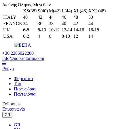
Διεθνής Οδηγός Μεγεθών
XS(38)
S(40)
M(42)
L(44)
XL(46)
XXL(48)
ITALY
40
42
44
46
48
50
FRANCE
34
36
38
40
42
44
UK
6-8
8-10
10-12
12-14
14-16
16-18
USA
0-2
4
6
8-10
12
14
+30 2286022280
info@noisantorini.com
Ρούχα
Φορέματα
Τοπ
Πανωφόρια
Παντελόνια
Follow us
Επικοινωνία
GR
GR